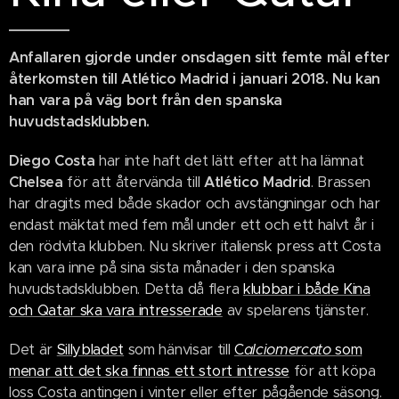
Anfallaren gjorde under onsdagen sitt femte mål efter
återkomsten till Atlético Madrid i januari 2018. Nu kan
han vara på väg bort från den spanska
huvudstadsklubben.
Diego Costa
har inte haft det lätt efter att ha lämnat
Chelsea
för att återvända till
Atlético Madrid
. Brassen
har dragits med både skador och avstängningar och har
endast mäktat med fem mål under ett och ett halvt år i
den rödvita klubben. Nu skriver italiensk press att Costa
kan vara inne på sina sista månader i den spanska
huvudstadsklubben. Detta då flera
klubbar i både Kina
och Qatar ska vara intresserade
av spelarens tjänster.
Det är
Sillybladet
som hänvisar till
C
alciomercato
som
menar att det ska finnas ett stort intresse
för att köpa
loss Costa antingen i vinter eller efter pågående säsong.